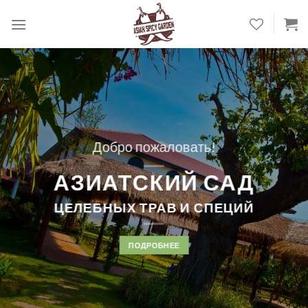
Skip
to
content
Добро пожаловать!
АЗИАТСКИЙ САД
ЦЕЛЕБНЫХ ТРАВ И СПЕЦИЙ
Раб
ПОДРОБНЕЕ