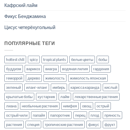
Кафрский лайм
Фикус Бенджамина
Цисус четерёхугольный
ПОПУЛЯРНЫЕ ТЕГИ
hottest chili
spicy
tropical plants
белые цветы
бобы
буддизм
варикоз
виагра
водяная лилия
гардения
геморрой
дерево
жимолость
жимолость японская
зеленый
иланг-иланг
имбирь
карисса каранда
кислый
крылатые бобы
кустарник
лайм
лекарственные растения
лиана
необычные растения
нимфея
овощ
острый
острый чили
папайя
папоротник
перец
плод
пряность
растения
специя
тропические растения
фикус
фрукт