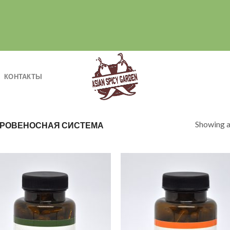
КОНТАКТЫ
Showing al
РОВЕНОСНАЯ СИСТЕМА
Добавить
Добав
в список
в спи
желаний
жела