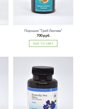
Порошок “Гриб Линчжи”
700
руб.
ADD TO CART
ить
Добавить
сок
в список
ний
желаний