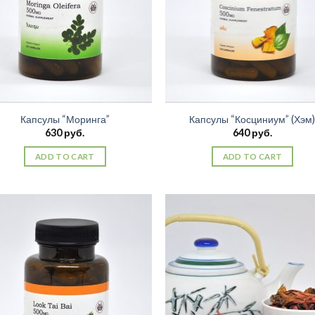
Капсулы “Моринга”
Капсулы “Косциниум” (Хэм
630
руб.
640
руб.
ADD TO CART
ADD TO CART
Добавить
Добав
в список
в спи
желаний
жела