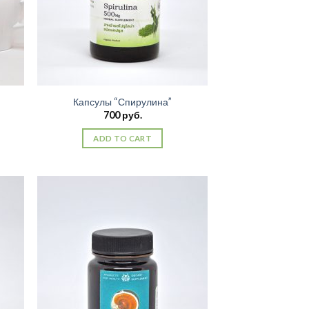
Капсулы “Спирулина”
700
руб.
ADD TO CART
ить
Добавить
сок
в список
ний
желаний