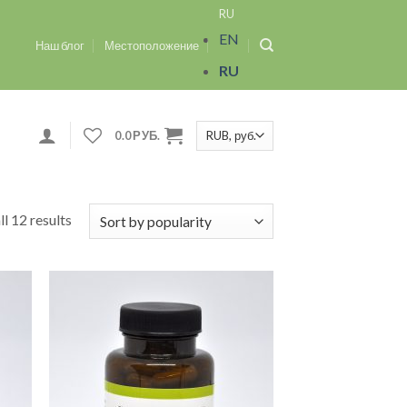
RU
EN
Наш блог
Местоположение
RU
0.0
РУБ.
l 12 results
ить
Добавить
сок
в список
ний
желаний