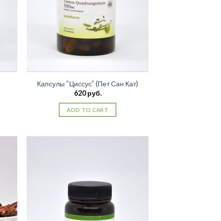
)
Капсулы “Циссус” (Пет Сан Кат)
620
руб.
ADD TO CART
ить
Добавить
сок
в список
ний
желаний