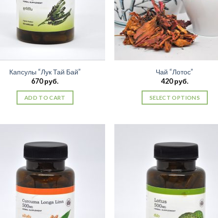
Капсулы “Лук Тай Бай”
Чай “Лотос”
670
руб.
420
руб.
ADD TO CART
SELECT OPTIONS
Добавить
Добав
в список
в спи
желаний
жела