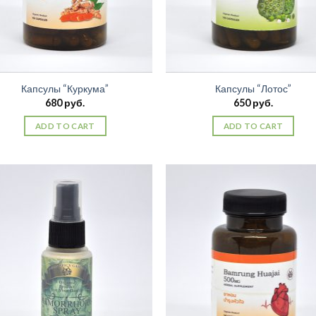
Капсулы “Куркума”
Капсулы “Лотос”
680
руб.
650
руб.
ADD TO CART
ADD TO CART
Добавить
Добав
в список
в спи
желаний
жела