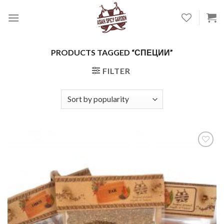
Skip
to
content
PRODUCTS TAGGED “СПЕЦИИ”
FILTER
Добавить
в список
желаний