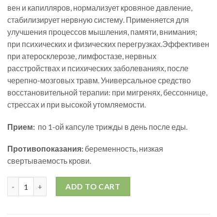
вен и капилляров, нормализует кровяное давление,
стабилизирует нервную систему. Применяется для
улучшения процессов мышления, памяти, внимания;
при психических и физических перегрузках.Эффективен
при атеросклерозе, лимфостазе, нервных
расстройствах и психических заболеваниях, после
черепно-мозговых травм. Универсальное средство
восстановительной терапии: при мигренях, бессоннице,
стрессах и при высокой утомляемости.
Прием:
по 1-ой капсуле трижды в день после еды.
Противопоказания:
беременность, низкая
свертываемость крови.
Капсулы "Бамрунгсамонг" quantity
ADD TO CART