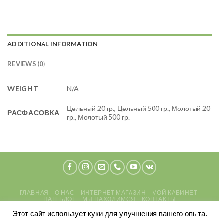
ADDITIONAL INFORMATION
REVIEWS (0)
WEIGHT
N/A
Цельный 20 гр., Цельный 500 гр., Молотый 20
РАСФАСОВКА
гр., Молотый 500 гр.
ГЛАВНАЯ
О НАС
ИНТЕРНЕТ МАГАЗИН
МОЙ КАБИНЕТ
НАШ БЛОГ
МЫ НАХОДИМСЯ
КОНТАКТЫ
ПОЛИТИКА КОНФИДЕНЦИАЛЬНОСТИ
ПЕРСОНАЛЬНЫЕ ДАННЫЕ
Этот сайт использует куки для улучшения вашего опыта.