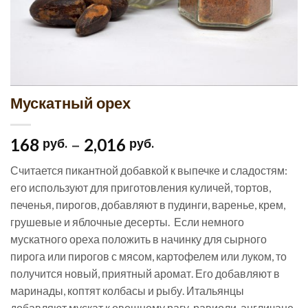
Мускатный орех
168
–
2,016
руб.
руб.
Считается пикантной добавкой к выпечке и сладостям:
его используют для приготовления куличей, тортов,
печенья, пирогов, добавляют в пудинги, варенье, крем,
грушевые и яблочные десерты. Если немного
мускатного ореха положить в начинку для сырного
пирога или пирогов с мясом, картофелем или луком, то
получится новый, приятный аромат. Его добавляют в
маринады, коптят колбасы и рыбу. Итальянцы
добавляют мускат к овощному рагу, равиоли, англичане