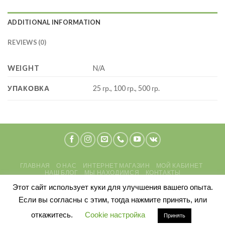
ADDITIONAL INFORMATION
REVIEWS (0)
WEIGHT
N/A
УПАКОВКА
25 гр., 100 гр., 500 гр.
ГЛАВНАЯ
О НАС
ИНТЕРНЕТ МАГАЗИН
МОЙ КАБИНЕТ
НАШ БЛОГ
МЫ НАХОДИМСЯ
КОНТАКТЫ
ПОЛИТИКА КОНФИДЕНЦИАЛЬНОСТИ
ПЕРСОНАЛЬНЫЕ ДАННЫЕ
Этот сайт использует куки для улучшения вашего опыта.
Если вы согласны с этим, тогда нажмите принять, или
2026 ©
Asian Spicy Garden
откажитесь.
Cookie настройка
Принять