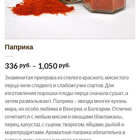
Паприка
336
–
1,050
руб.
руб.
Знаменитая приправа из спелого красного, мясистого
перца чили сладкого и слабожгучих сортов. Для
изготовления порошка плоды перца сначала сушат, а
затем размалывают. Паприка – звезда многих кухонь
мира, но особо любима в Венгрии, и Болгарии. Отлично
сочетается с любым мясом и овощами (баклажаны,
перец, капуста), с сыром, творогом, яйцами, рыбой и
морепродуктами. Ароматная паприка обязательна в
гуляше, рагу, соусах и многих салатах.