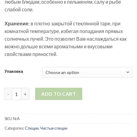
любым блюдам, особенно к пельменям, салу и рыбе
слабой соли.
Хранение
: в плотно закрытой стеклянной таре, при
комнатной температуре, избегая попадания прямых
солнечных лучей. Это позволит Вам наслаждаться как
можно дольше всеми ароматными и вкусовыми
свойствами пряностей.
Упаковка
Красный сычуаньский перец quantity
ADD TO CART
SKU:
N/A
Categories:
Специи
,
Чистые специи