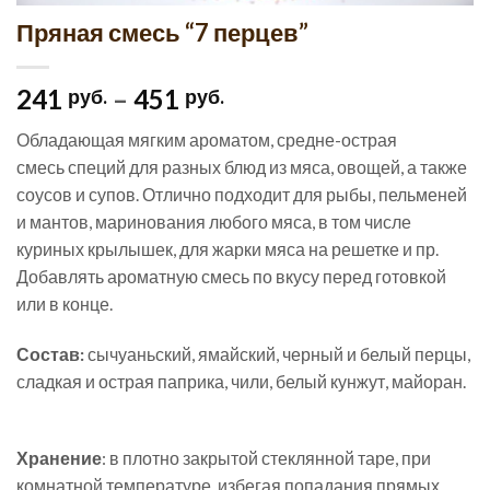
Пряная смесь “7 перцев”
241
–
451
руб.
руб.
Обладающая мягким ароматом, средне-острая
смесь специй для разных блюд из мяса, овощей, а также
соусов и супов. Отлично подходит для рыбы, пельменей
и мантов, маринования любого мяса, в том числе
куриных крылышек, для жарки мяса на решетке и пр.
Добавлять ароматную смесь по вкусу перед готовкой
или в конце.
Состав:
сычуаньский, ямайский, черный и белый перцы,
сладкая и острая паприка, чили, белый кунжут, майоран.
Хранение
: в плотно закрытой стеклянной таре, при
комнатной температуре, избегая попадания прямых