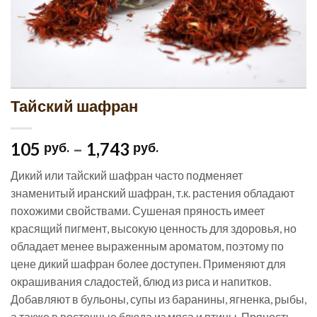
Тайский шафран
105
–
1,743
руб.
руб.
Дикий или тайский шафран часто подменяет
знаменитый иранский шафран, т.к. растения обладают
похожими свойствами. Сушеная пряность имеет
красящий пигмент, высокую ценность для здоровья, но
обладает менее выраженным ароматом, поэтому по
цене дикий шафран более доступен. Применяют для
окрашивания сладостей, блюд из риса и напитков.
Добавляют в бульоны, супы из баранины, ягненка, рыбы,
а также в восточные блюда из мяса и птицы. Пряность