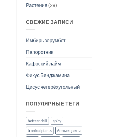
Растения
(28)
СВЕЖИЕ ЗАПИСИ
Имбирь зерумбет
Папоротник
Кафрский лайм
Фикус Бенджамина
Цисус четерёхугольный
ПОПУЛЯРНЫЕ ТЕГИ
hottest chili
spicy
tropical plants
белые цветы