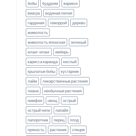
бобы
буддизм
варикоз
виагра
водяная лилия
гардения
геморрой
дерево
жимолость
жимолость японская
зеленый
иланг-иланг
имбирь
карисса каранда
кислый
крылатые бобы
кустарник
лайм
лекарственные растения
лиана
необычные растения
нимфея
овощ
острый
острый чили
папайя
папоротник
перец
плод
пряность
растения
специя