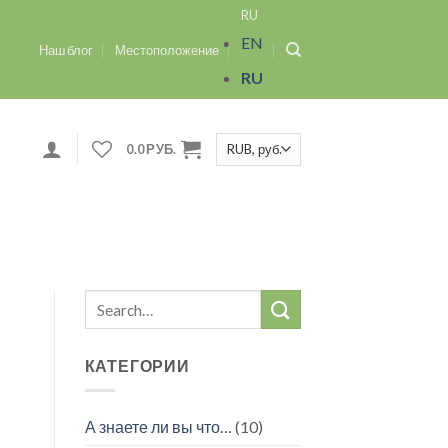
RU
EN
Наш блог
Местоположение
RU
0.0
РУБ.
КАТЕГОРИИ
А знаете ли вы что…
(10)