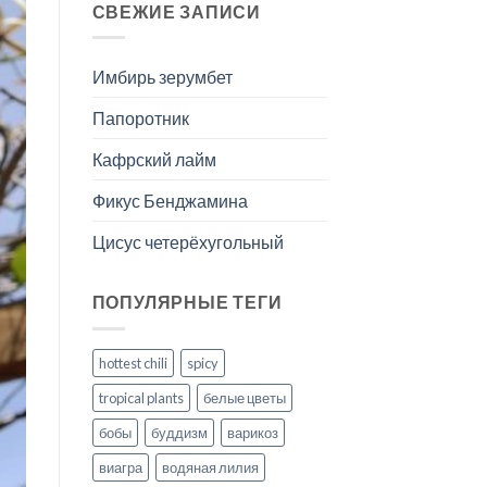
СВЕЖИЕ ЗАПИСИ
Имбирь зерумбет
Папоротник
Кафрский лайм
Фикус Бенджамина
Цисус четерёхугольный
ПОПУЛЯРНЫЕ ТЕГИ
hottest chili
spicy
tropical plants
белые цветы
бобы
буддизм
варикоз
виагра
водяная лилия