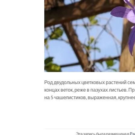
Род двудольных цветковых растений сем
концах веток, реже в пазухах листьев. 
на 5 чашелистиков, выраженная, крупне
Эта запись была размещена в
Ра