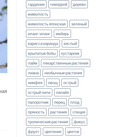
гардения
геморрой
дерево
жимолость
жимолость японская
зеленый
иланг-иланг
имбирь
карисса каранда
кислый
крылатые бобы
кустарник
лайм
лекарственные растения
лиана
необычные растения
нимфея
овощ
острый
ная
острый чили
папайя
папоротник
перец
плод
пряность
растения
специя
тропические растения
фикус
фрукт
цветение
цветок