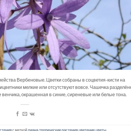
ейства Вербеновые. Цветки собраны в соцветия-кисти на
Прицветники мелкие или отсутствуют вовсе. Чашечка разделён
е венчика, окрашенная в синие, сиреневые или белые тона.
стения
с меткой
лиана
,
тропические растения
,
цветение
,
цветы
.