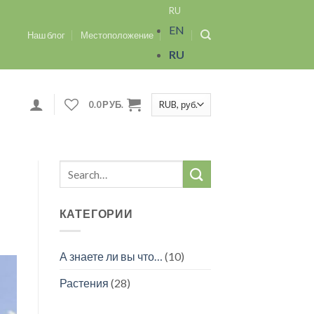
RU
EN
Наш блог
Местоположение
RU
0.0
РУБ.
КАТЕГОРИИ
А знаете ли вы что…
(10)
Растения
(28)