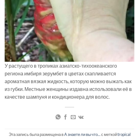
У растущего в тропиках азиатско-тихоокеанского
региона имбиря зерумбет в цветах скапливается
ароматная вязкая жидкость, которую можно выжать как
из губки. Местные женщины издавна использовали её в
качестве шампуня и кондиционера для волос.
Эта запись была размещена в
А знаете ли вы что...
с меткой
tropical