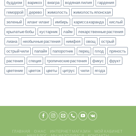
буддизм
варикоз
виагра
водяная лилия
гардения
геморрой
дерево
жимолость
жимолость японская
зеленый
иланг-иланг
имбирь
карисса каранда
кислый
крылатые бобы
кустарник
лайм
лекарственные растения
лиана
необычные растения
нимфея
овощ
острый
острый чили
папайя
папоротник
перец
плод
пряность
растения
специя
тропические растения
фикус
фрукт
цветение
цветок
цветы
цитрус
чили
ягода
ГЛАВНАЯ
О НАС
ИНТЕРНЕТ МАГАЗИН
МОЙ КАБИНЕТ
НАШ БЛОГ
МЫ НАХОДИМСЯ
КОНТАКТЫ