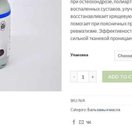
при остеохондрозе, полиарт
воспаленных суставов, улуч
восстанавливает хрящевую т
помогает при поясничных пр
ревматизме. Эффективность
сильной тканевой проницае
Упаковка
Бальзам с ядом кобры quanti
ADD TO 
SKU:
N/A
Category:
Бальзамы и масла