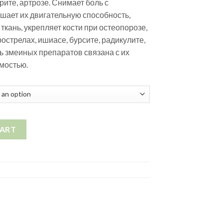
рите, артрозе. Снимает боль с
шает их двигательную способность,
кань, укрепляет кости при остеопорозе,
острелах, ишиасе, бурсите, радикулите,
 змеиных препаратов связана с их
мостью.
ty
CART