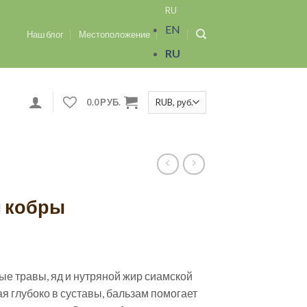
RU
EN
Наш блог
Местоположение
RU
0.0
РУБ.
м кобры
ые травы, яд и нутряной жир сиамской
я глубоко в суставы, бальзам помогает