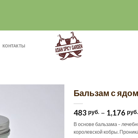
КОНТАКТЫ
Бальзам с ядо
Добавить
483
–
1,176
в список
руб.
руб.
желаний
В основе бальзама – лечебн
королевской кобры. Проника